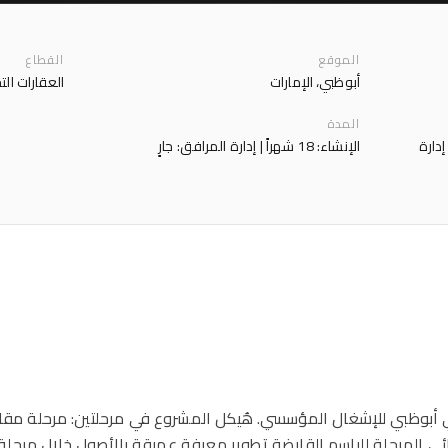
الموقع
القطاع
أبوظبي، الإمارات
العقارات التج
المدة
دارة
الإنشاء: 18 شهراً | إدارة المرافق: جارٍ
 أبوظبي للإشغال المؤسسي. هُيكل المشروع في مرحلتين: مرحلة مقاو
نائي المرحلة للباسم القابضة تطوير معرفة عميقة بالأصول خلال مرحلة 