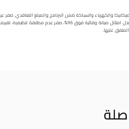
ميكانيكا والكهرباء والسباكة ضمن البرنامج والمبلغ التعاقدي. صفر 
مرحلة إدارة المرافق (جارية): معدل امتثال صيانة وقائية فوق 96%، صفر ع
لمتفق عليها.
صلة