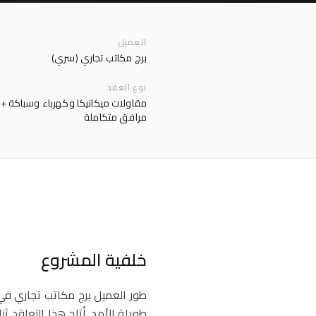
العميل
برج مكاتب تجاري (سري)
نوع العقد
مقاولات ميكانيكا وكهرباء وسباكة + إ
مرافق متكاملة
خلفية المشروع
طور العميل برج مكاتب تجاري في
طويلة الأمد. أتاح هذا التعاقد ث