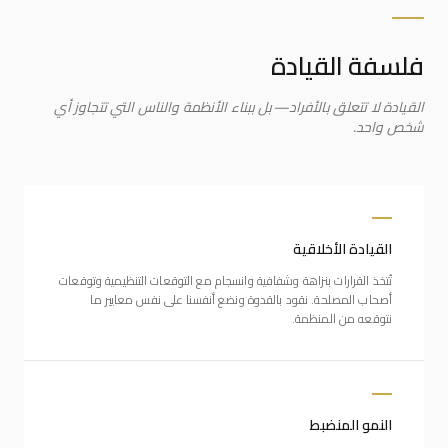
فلسفة القيادة
القيادة لا تتعلق بالأفراد—بل ببناء الأنظمة والناس التي تتجاوز أي
شخص واحد.
القيادة الأخلاقية
تُتخذ القرارات بنزاهة وشفافية وانسجام مع التوقعات التنظيمية وتوقعات
أصحاب المصلحة. نقود بالقدوة ونضع أنفسنا على نفس معايير ما
نتوقعه من المنظمة.
النمو المنضبط