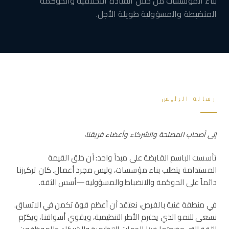
بناء المؤسسات من خلال القيادة الأخلاقية والحوكمة
المنضبطة والمسؤولية طويلة الأجل.
رسالة الرئيس
إلى أصحاب المصلحة والشركاء وأعضاء فريقنا،
تأسست الباسم القابضة على مبدأ واحد: أن خلق القيمة
المستدامة يتطلب بناء مؤسسات، وليس مجرد أعمال. كان تركيزنا
دائماً على الحوكمة والانضباط والمسؤولية—أسس الثقة.
في منطقة غنية بالفرص، نعتقد أن أعظم قوة تكمن في الاتساق.
نسعى للنمو الذي يحترم الأطر التنظيمية، ويقوي أسواقنا، ويكرّم