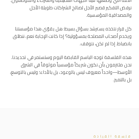
الثقة التي وضعتها فينا الجهات التنظيمية والشركاء والموظفون.
نرفض التفكير قصير الأجل لصالح الشراكات طويلة الأجل
والمصداقية المؤسسية.
كل قرار نتخذه يسترشد بسؤال بسيط: هل يقوّي هذا مؤسستنا
ويخدم أصحاب المصلحة بمسؤولية؟ إذا كانت الإجابة نعم، ننطلق
بانضباط. إذا لم تكن، نتوقف.
هذه الفلسفة توجه الباسم القابضة اليوم وستستمر في تحديدنا.
نحن ملتزمون بأن نكون شريكاً مؤسسياً موثوقاً في الشرق
الأوسط—واحداً معروف ليس بالوعود، بل بالأداء؛ وليس بالتوسع،
بل بالتميز.
فلسفة القيادة