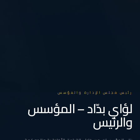
رئيس مجلس الإدارة والمؤسس
لؤاي بدّاد – المؤسس
والرئيس