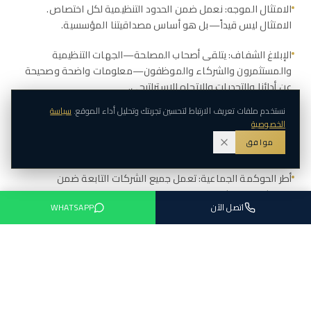
الامتثال الموجه: نعمل ضمن الحدود التنظيمية لكل اختصاص.
الامتثال ليس قيداً—بل هو أساس مصداقيتنا المؤسسية.
الإبلاغ الشفاف: يتلقى أصحاب المصلحة—الجهات التنظيمية
والمستثمرون والشركاء والموظفون—معلومات واضحة وصحيحة
عن أدائنا والتحديات والاتجاه الاستراتيجي.
نستخدم ملفات تعريف الارتباط لتحسين تجربتك وتحليل أداء الموقع.
سياسة
الإشراف من مجلس الإدارة: تُراجع القرارات الاستراتيجية من قبل
الخصوصية
مجلس إدارتنا، الذي يضم مستشارين ذوي خبرة ويحتفظ بإشراف
موافق
مستقل على أداء الإدارة.
أطر الحوكمة الجماعية: تعمل جميع الشركات التابعة ضمن
بروتوكولات حوكمة محددة بوضوح، مما يضمن الاتساق مع احترام
اتصل الآن
WHATSAPP
الاستقلالية التشغيلية.