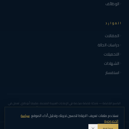
الوظائف
الموارد
المقالات
دراسات الحالة
التحميلات
الشهادات
استفسار
الباسم القابضة — شركة قابضة مرخصة في الإمارات العربية المتحدة، مقرها أبوظبي. تعمل في
المقاولات وإدارة المرافق والصيانة والعقارات والخدمات المرتبطة في أبوظبي ودبي. ALBASEM
HOLDING – L.L.C – O.P.C
نستخدم ملفات تعريف الارتباط لتحسين تجربتك وتحليل أداء الموقع.
سياسة
الخصوصية
موافق