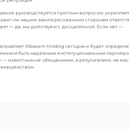
ой репутации.
ение руководствуется простым вопросом: укрепляет
служит ли нашим заинтересованным сторонам ответс
вет — да, мы действуем с дисциплиной. Если нет —
правляет Albasem Holding сегодня и будет определят
емимся быть надёжным институциональным партнёро
 — известным не обещаниями, а результатами; не ма
овершенством.