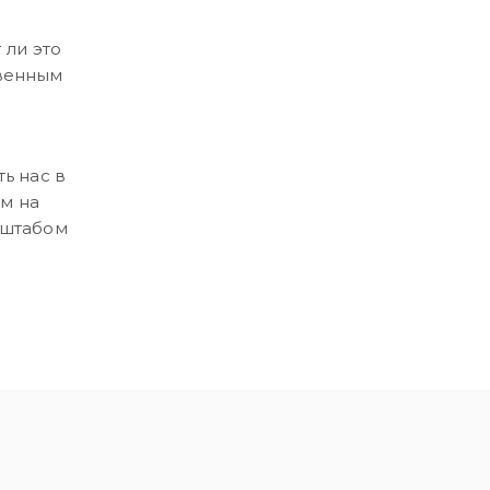
 ли это
твенным
ь нас в
м на
сштабом