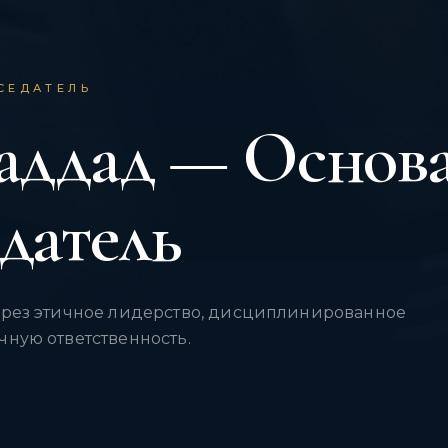
СЕДАТЕЛЬ
аддад — Основа
датель
ерез этичное лидерство, дисциплинированное
чную ответственность.