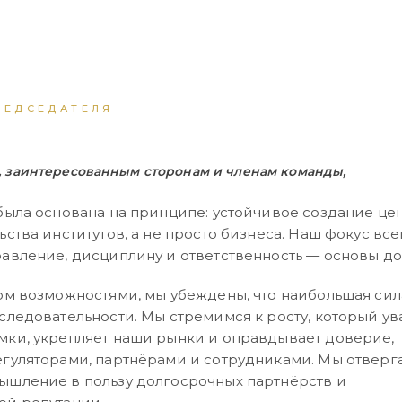
РЕДСЕДАТЕЛЯ
 заинтересованным сторонам и членам команды,
 была основана на принципе: устойчивое создание це
ьства институтов, а не просто бизнеса. Наш фокус вс
равление, дисциплину и ответственность — основы д
том возможностями, мы убеждены, что наибольшая сил
следовательности. Мы стремимся к росту, который ув
мки, укрепляет наши рынки и оправдывает доверие,
егуляторами, партнёрами и сотрудниками. Мы отверг
ышление в пользу долгосрочных партнёрств и